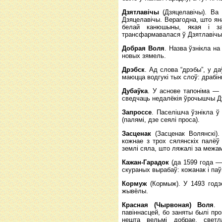
Дзятлавічы
(Дзяцелавічы). Ва 
Дзяцелавічы. Верагодна, што яна
белай канюшыны, якая і з
трансфармавалася ў Дзятлавічы
Добрая Воля
. Назва ўзнікла н
новых зямель.
Дрэбск
. Ад слова “дрэбы”, у да
маюцца водгукі тых слоў: драбіны
Дубаўка
. У аснове тапоніма —
сведчаць недалёкія ўрочышчы Дуб
Запроссе
. Паселішча ўзнікла ў
(палямі, дзе сеялі проса).
Засценак
(Засценак Волянскі).
кожнае з трох сялянскіх палёў
землі сяла, што ляжалі за межам
Кажан-Гарадок
(да 1599 года —
скураных вырабаў: кожанак і па
Кормуж
(Кормыж). У 1493 годз
жывёлы.
Красная (Чырвоная) Воля
. 
павіннасцей, бо заняты былі пр
нешта вельмі добрае, светла