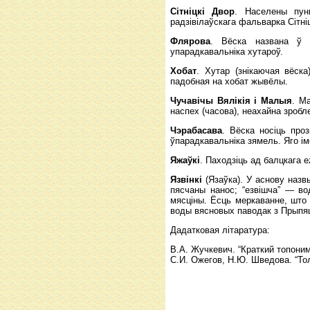
Сітніцкі Двор
. Населены пу
радзівілаўскага фальварка Сітні
Флярова
. Вёска названа ў 
упарадкавальніка хутароў.
Хобат
. Хутар (знікаючая вёск
падобная на хобат жывёлы.
Чучавічы Вялікія і Малыя
. М
наспех (часова), неахайна зробл
Чэрабасава
. Вёска носіць про
ўпарадкавальніка зямель. Яго і
Яжаўкі
. Паходзіць ад балцкага 
Язвінкі
(Язаўка). У аснову назв
пясчаны нанос; “езвішча” — во
мясціны. Ёсць меркаванне, што 
воды вясновых паводак з Прыпяц
Дадатковая літаратура:
В.А. Жучкевич. “Краткий топони
С.И. Ожегов, Н.Ю. Шведова. “Тол