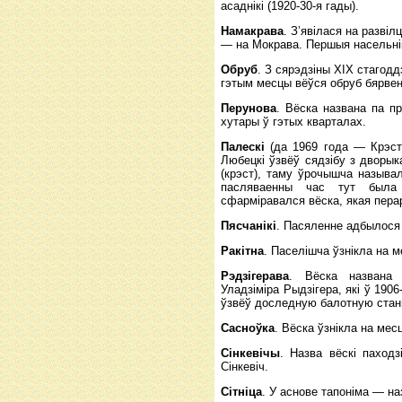
асаднікі (1920-30-я гады).
Намакрава
. З’явілася на развіл
— на Мокрава. Першыя насельнікі
Обруб
. З сярэдзіны XIX стагод
гэтым месцы вёўся обруб бярвен
Перунова
. Вёска названа па пр
хутары ў гэтых кварталах.
Палескі
(да 1969 года — Крэсту
Любецкі ўзвёў сядзібу з дворык
(крэст), таму ўрочышча называл
пасляваенны час тут была 
сфарміравался вёска, якая пера
Пясчанікі
. Пасяленне адбылося 
Ракітна
. Паселішча ўзнікла на м
Рэдзігерава
. Вёска названа 
Уладзіміра Рыдзігера, які ў 190
ўзвёў доследную балотную ста
Сасноўка
. Вёска ўзнікла на мес
Сінкевічы
. Назва вёскі паход
Сінкевіч.
Сітніца
. У аснове тапоніма — на