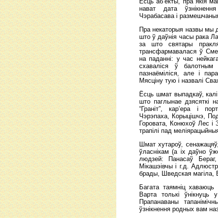
Ёсць аб’екты, пра якія м
нават дата ўзнікнення
Чэрабасава і размешчаныя 
Пра некаторыя назвы мы д
што ў даўнія часы рака Л
за што святары пракл
трансфармавалася ў Сме
на паданні: у час нейкаг
схаваліся ў балотным
пазнаёміліся, але і па
Мясціну тую і назвалі Сва
Ёсць шмат выпадкаў, калі
што паглынае дзясяткі 
“Граніт”, кар’ера і пор
Чэрэпаха, Корыцішчэ, Под
Горовата, Конюхоў Лес і 
трапілі пад меліярацыйны
Шмат хутароў, сенажацяў,
ўласнікам (а іх даўно ў
людзей: Панасаў Бераг,
Мікашэівчы і г.д. Адлюстр
брады, Шведская магіла,
Багата таямніц хаваюць 
Варта толькі ўнікнуць 
Прапанаваны тапанімічн
ўзнікнення родных вам на