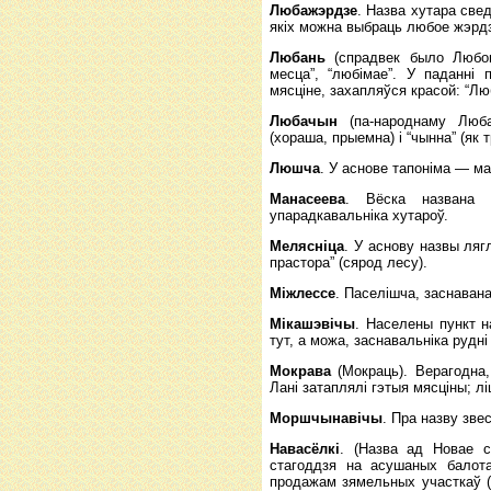
Любажэрдзе
. Назва хутара свед
якіх можна выбраць любое жэрд
Любань
(спрадвек было Любон
месца”, “любімае”. У паданні
мясціне, захапляўся красой: “Лю
Любачын
(па-народнаму Люба
(хораша, прыемна) і “чынна” (як
Люшча
. У аснове тапоніма — ма
Манасеева
. Вёска названа п
упарадкавальніка хутароў.
Мелясніца
. У аснову назвы ляг
прастора” (сярод лесу).
Міжлессе
. Паселішча, заснавана
Мікашэвічы
. Населены пункт 
тут, а можа, заснавальніка рудн
Мокрава
(Мокраць). Верагодна,
Лані затаплялі гэтыя мясціны; л
Моршчынавічы
. Пра назву зве
Навасёлкі
. (Назва ад Новае 
стагоддзя на асушаных балота
продажам зямельных участкаў (