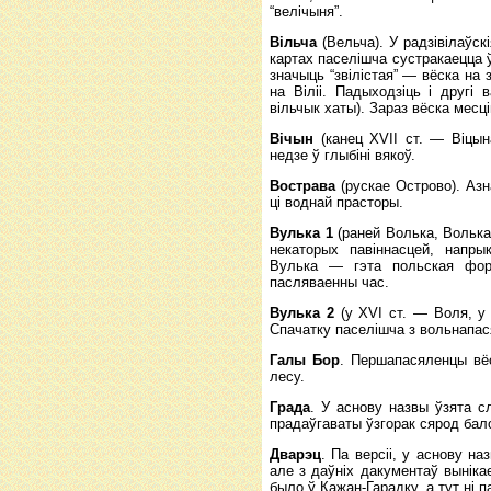
“велічыня”.
Вільча
(Вельча). У радзівілаўск
картах паселішча сустракаецца 
значыць “звілістая” — вёска на з
на Віліі. Падыходзіць і другі 
вільчык хаты). Зараз вёска месці
Вічын
(канец XVII ст. — Віцын
недзе ў глыбіні вякоў.
Вострава
(рускае Острово). Азн
ці воднай прасторы.
Вулька 1
(раней Волька, Волька
некаторых павіннасцей, напр
Вулька — гэта польская фор
пасляваенны час.
Вулька 2
(у XVI ст. — Воля, у 
Спачатку паселішча з вольнапас
Галы Бор
. Першапасяленцы вёс
лесу.
Града
. У аснову назвы ўзята с
прадаўгаваты ўзгорак сярод бал
Дварэц
. Па версіі, у аснову н
але з даўніх дакументаў выніка
было ў Кажан-Гарадку, а тут ні п