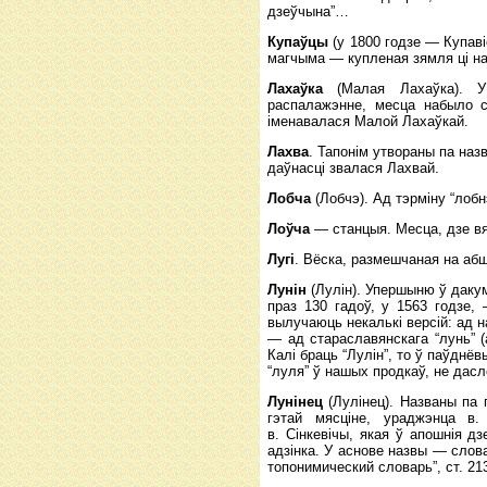
дзеўчына”…
Купаўцы
(у 1800 годзе — Купаві
магчыма — купленая зямля ці нава
Лахаўка
(Малая Лахаўка). У 
распалажэнне, месца набыло с
іменавалася Малой Лахаўкай.
Лахва
. Тапонім утвораны па назв
даўнасці звалася Лахвай.
Лобча
(Лобчэ). Ад тэрміну “лоб
Лоўча
— станцыя. Месца, дзе вял
Лугі
. Вёска, размешчаная на аб
Лунін
(Лулін). Упершыню ў дакуме
праз 130 гадоў, у 1563 годзе, 
вылучаюць некалькі версій: ад н
— ад стараславянскага “лунь” (а
Калі браць “Лулін”, то ў паўднё
“луля” ў нашых продкаў, не дас
Лунінец
(Лулінец). Названы па
гэтай мясціне, ураджэнца в.
в. Сінкевічы, якая ў апошнія д
адзінка. У аснове назвы — слова
топонимический словарь”, ст. 213