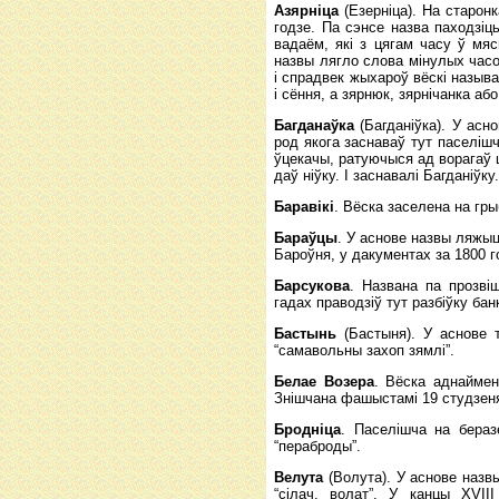
Азярніца
(Езерніца). На старон
годзе. Па сэнсе назва паходзіць
вадаём, які з цягам часу ў мя
назвы лягло слова мінулых часо
і спрадвек жыхароў вёскі называл
і сёння, а зярнюк, зярнічанка а
Багданаўка
(Багданіўка). У асн
род якога заснаваў тут паселішча
ўцекачы, ратуючыся ад ворагаў ц
даў ніўку. І заснавалі Багданіўку.
Баравікі
. Вёска заселена на гр
Бараўцы
. У аснове назвы ляжы
Бароўня, у дакументах за 1800 г
Барсукова
. Названа па прозві
гадах праводзіў тут разбіўку бан
Бастынь
(Бастыня). У аснове т
“самавольны захоп зямлі”.
Белае Возера
. Вёска аднаймен
Знішчана фашыстамі 19 студзеня
Бродніца
. Паселішча на бераз
“пераброды”.
Велута
(Волута). У аснове назв
“сілач, волат”. У канцы XVII