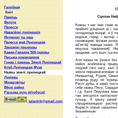
Галоўная
Н
Кнігі
Сцяпан Нефі
Памяць
Вялута
Кожны з нас мае сваю ма
Палессе
прайшлі дзіцячыя ці і па
Навасёлкі лунінецкія
складзецца жыццё, а ў па
родныя горад і вуліца 
Интернат ты наш
сенажацямі, блізкая рэчка
Палессе маё Лунінецкае
аб’ектаў маецца назва. 
Заказнікі прыроды
мінулых пакаленняў. Н
Кажан-Гарадок 500-гадовы
продкамі, што жылі тысяч
Письма командиров
Але назвы не ўзніклі бе
Гонар і памяць Зямлі Лунінецкай
нейкія асаблівасці прыр
Клуб Лунінецкая Муза
людзей таго часу, калі 
знікла першапачатковая а
Назвы зямлi лунiнецкай
Напрыклад, Рудня, Смаля
Лунінец
плавяць руду, не “кураць
Мікашэвічы
Раслі дубы, а зараз чыст
Вёскі раёна
сябе назвы Пяскі, Серадз
і г.д. Каля Перунова знах
Расклад руху аўтобусаў
там месціліся калгасныя
гучыць. А крыху раней 
talantrik@gmail.com
сярэднеазіяцкую раслін
Выраслі новыя пакаленні
безыменным.