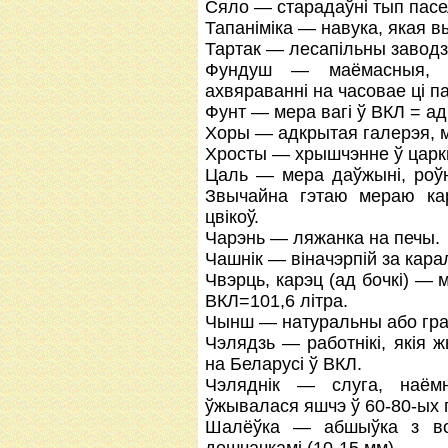
Сяло — старадаўні тып пасел
Тапаніміка — навука, якая 
Тартак — лесапільны заводзі
Фундуш — маёмасныя, г
ахвяраванні на часовае ці 
Фунт — мера вагі ў ВКЛ = ад
Хоры — адкрытая галерэя, м
Хросты — хрышчэнне ў царк
Цаль — мера даўжыні, роўн
Звычайна гэтаю мераю ка
цвікоў.
Чарэнь — ляжанка на печы.
Чашнік — віначэрпій за кара
Чвэрць, карэц (ад бочкі) — 
ВКЛ=101,6 літра.
Чынш — натуральны або гра
Чэлядзь — работнікі, якія 
на Беларусі ў ВКЛ.
Чэляднік — слуга, наёмн
ўжывалася яшчэ ў 60-80-ых 
Шалёўка — абшыўка з вон