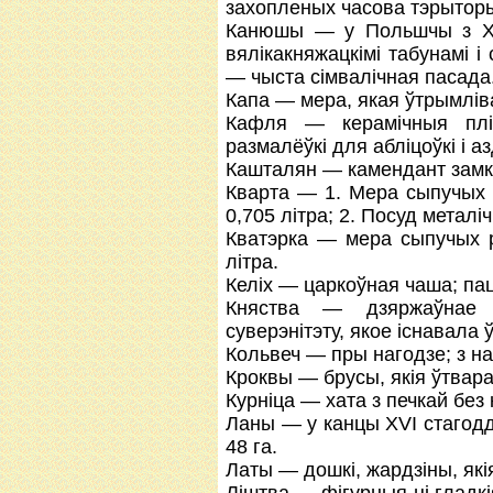
захопленых часова тэрыторы
Канюшы — у Польшчы з ХІ 
вялікакняжацкімі табунамі і
— чыста сімвалічная пасада
Капа — мера, якая ўтрымліва
Кафля — керамічныя пліт
размалёўкі для абліцоўкі і аз
Кашталян — камендант замка
Кварта — 1. Мера сыпучых 
0,705 літра; 2. Посуд металі
Кватэрка — мера сыпучых р
літра.
Келіх — царкоўная чаша; пац
Княства — дзяржаўнае 
суверэнітэту, якое існавала 
Кольвеч — пры нагодзе; з на
Кроквы — брусы, якія ўтвара
Курніца — хата з печкай без 
Ланы — у канцы ХVІ стагодд
48 га.
Латы — дошкі, жардзіны, які