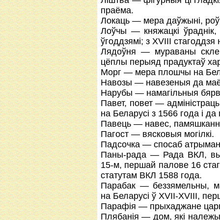
Ліштва — фігурныя ці гладкі
праёма.
Локаць — мера даўжыні, роў
Лоўчы — княжацкі ўраднік, 
ўгоддзямі; з ХVІІІ стагоддзя
Лядоўня — мураваны скле
цёплы перыяд прадуктаў ха
Морг — мера плошчы на Белар
Навозы — навезеныя да маён
Нарубы — намагільныя бярв
Павет, повет — адміністрац
на Беларусі з 1566 года і да
Павець — навес, памяшканне
Пагост — вясковыя могілкі.
Падсочка — спосаб атрыман
Паны-рада — Рада ВКЛ, в
15-м, першай палове 16 ста
статутам ВКЛ 1588 года.
Парабак — беззямельны, м
на Беларусі ў ХVІІ-ХVІІІ, пе
Парафія — прыхаджане царкв
Плябанія — дом, які належыц