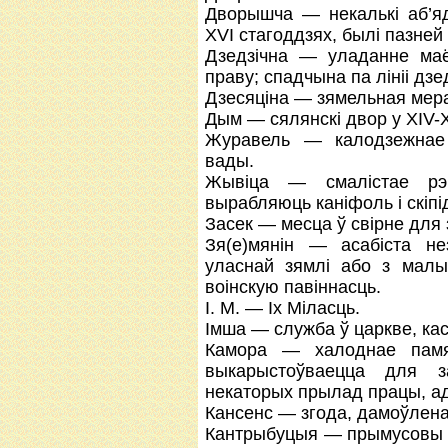
Дворышча — некалькі аб’яд
XVI стагоддзях, былі пазней
Дзедзічна — уладанне ма
праву; спадчына па лініі дзе
Дзесяціна — зямельная мера
Дым — сялянскі двор у ХІV-Х
Журавель — калодзежнае 
вады.
Жывіца — смалістае рэ
вырабляюць каніфоль і скіпі
Засек — месца ў свірне для 
Зя(е)мянін — асабіста н
уласнай зямлі або з мал
воінскую павіннасць.
І. М. — Іх Міласць.
Імша — служба ў царкве, ка
Камора — халоднае памя
выкарыстоўваецца для за
некаторых прылад працы, а
Кансенс — згода, дамоўлена
Кантрыбуцыя — прымусовы гр