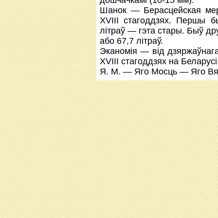
дошчачкамі (10-15 мм).
Шанок — Берасцейская мер
ХVІІІ стагоддзях. Першы 
літраў — гэта стары. Быў др
або 67,7 літраў.
Эканомія — від дзяржаўнага
XVIII стагоддзях на Беларусі
Я. М. — Яго Мосць — Яго Вя