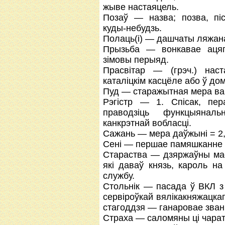
жыве настаяцель.
Позаў — назва; позва, пі
куды-небудзь.
Полаць(і) — дашчаты ляжана
Прызьба — вонкавае ацяп
зімовы перыяд.
Прасвітар — (грэч.) нас
каталiцкiм касцёле або ў до
Пуд — старажытная мера вагі
Рэгістр — 1. Спісак, пер
праводзіць функцыяналь
канкрэтнай вобласці.
Сажань — мера даўжыні = 2,
Сені — першае памяшканне 
Стараства — дзяржаўны маён
які даваў князь, кароль н
службу.
Стольнік — пасада ў ВКЛ з
сервіроўкай вялікакняжацкаг
стагоддзя — ганаровае зван
Страха — саломяны ці чарат