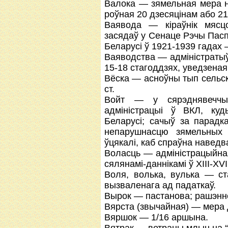
Валока — зямельная мера н
роўная 20 дзесяцінам або 21,
Ваявода — кіраўнік мясцо
засядаў у Сенаце Рэчы Пасп
Беларусі ў 1921-1939 гадах 
Ваяводства — адміністратыў
15-18 стагоддзях, уведзеная
Вёска — асноўны тып сельск
ст.
Войт — у сярэднявеччы 
адміністрацыі ў ВКЛ, куд
Беларусі; сачыў за парадк
непарушнасцю зямельных 
ўцякалі, каб спраўна наведвал
Воласць — адміністрацыйная 
сялянамі-даннікамі ў XIII-XV
Воля, волька, вулька — ст
вызваленага ад падаткаў.
Вырок — пастанова; рашэнне
Вярста (звычайная) — мера 
Вяршок — 1/16 аршына.