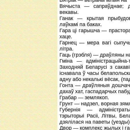
Вятрак — ветраны млын на “
Вячыста — сапраўднае; да
векавы.
Ганак — крытая прыбудов
лаўкамі па баках.
Гара ці гарышча — прастора
хаце.
Гарнец — мера вагі сыпучы
літра.
Гаць (грэбля) — драўляны на
Гміна — адміністрацыйна-
Заходняй Беларусі з сакав
існавала ў часы белапольск
адну або некалькі вёсак, (п
Гонта — драўляныя дошчачк
дахаў хат, гаспадарчых пабу
Грабар — землякоп.
Грунт — надзел, ворная зямл
Губернія — адміністраты
тэрыторыі Расіі, Літвы, Бела
дзялілася на паветы (уезды)
Двор — комплекс жылых і га