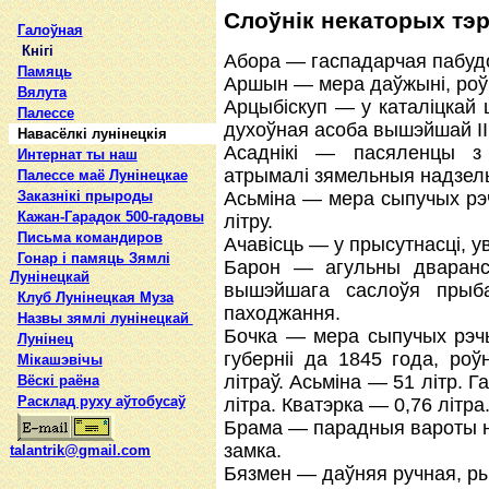
Слоўнік некаторых тэ
Галоўная
Кнігі
Абора — гаспадарчая пабуд
Памяць
Аршын — мера даўжыні, роў
Вялута
Арцыбіскуп — у каталіцкай ц
Палессе
духоўная асоба вышэйшай ІІІ
Навасёлкі лунінецкія
Асаднікi — пасяленцы з 
Интернат ты наш
атрымалі зямельныя надзелы
Палессе маё Лунінецкае
Заказнікі прыроды
Асьміна — мера сыпучых рэч
Кажан-Гарадок 500-гадовы
літру.
Письма командиров
Ачавісць — у прысутнасці, ув
Гонар і памяць Зямлі
Барон — агульны дваранс
Лунінецкай
вышэйшага саслоўя прыба
Клуб Лунінецкая Муза
паходжання.
Назвы зямлi лунiнецкай
Бочка — мера сыпучых рэчы
Лунінец
губерніі да 1845 года, роў
Мікашэвічы
літраў. Асьміна — 51 літр. 
Вёскі раёна
Расклад руху аўтобусаў
літра. Кватэрка — 0,76 літра
Брама — парадныя вароты на 
замка.
talantrik@gmail.com
Бязмен — даўняя ручная, ры