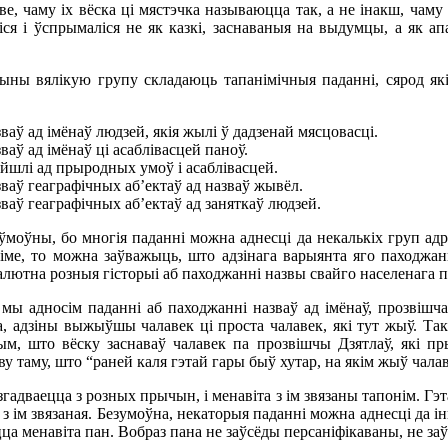
ве, чаму іх вёска ці мястэчка называюцца так, а не інакш, чаму 
іся і ўспрымаліся не як казкі, заснаваныя на выдумцы, а як а
ыны вялікую групу складаюць тапанімічныя паданні, сярод я
ваў ад імёнаў людзей, якія жылі ў дадзенай мясцовасці.
ваў ад імёнаў ці асаблівасцей паноў.
пайшлі ад прыродных умоў і асаблівасцей.
зваў геаграфічных аб’ектаў ад назваў жывёл.
зваў геаграфічных аб’ектаў ад заняткаў людзей.
ўмоўны, бо многія паданні можна аднесці да некалькіх груп адра
іме, то можна заўважыць, што адзінага варыянта яго паходжан
алютна розныя гісторыі аб паходжанні назвы свайго населенага п
ы адносім паданні аб паходжанні назваў ад імёнаў, прозвішча
а, адзіны выжыўшы чалавек ці проста чалавек, які тут жыў. Та
тым, што вёску заснаваў чалавек па прозвішчы Дзятлаў, які 
у таму, што “раней каля гэтай гары быў хутар, на якім жыў чалав
гадваецца з розных прычын, і менавіта з ім звязаны тапонім. Гэт
я, з ім звязаная. Безумоўна, некаторыя паданні можна аднесці да
ца менавіта пан. Вобраз пана не заўсёды персаніфікаваны, не заў