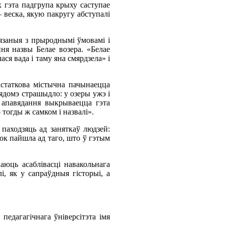
х гэта падгрупа крыху саступае
 веска, якую пакругу абступалі
язаныя з прыроднымі ўмовамі і
ня назвы Белае возера. «Белае
ся вада і таму яна смярдзела» і
статкова містычна пачынаецца
вядомэ страшыдло: у озеры ужэ і
а апавядання выкрываецца гэта
 тогды ж самком і назвалі».
паходзяць ад заняткаў людзей:
ок пайшла ад таго, што ў гэтым
аюць асаблівасці навакольнага
і, як у сапраўдныя гісторыі, а
едагагічнага ўніверсітэта імя