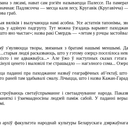
зана з лясамі, нават сам рэгіён называецца Палессе. Па памера
значная: Падлясочча — месца каля лесу, Кругавік (Кругавічча) —
эва граб.
 вялікія і вылучаюцца намі асобна. Усе астатнія тапонімы, зв
іць у адзіную падгрупу. Тут можна ўзгадаць варыянт паходжан
што яно чыстае»; назва ракі Смердзь — «летам у рэчцы застойвала
ў з’яуляюцца творы, звязаныя з братамі нашымі меншымі. Да
«...старыя людзі расказваюць, што у гэтому озерцэ поселілоса не
 ніхто і не адважваўса...» Але ўжо ў наступных сказах гэтаг
інулі ценето і выловілі тэе страшыдло — нагэлного сома... Озеро
а паданні пра паходжанне назваў геаграфічных аб’ектаў, што 
о раней там здабывалі смалу. Лічыцца, што і назва Кажан-Гарад
строўваюць светаўспрыманне і светаадчуванне народа. Паказв
заняткі і ўзаемаадносіны людзей паміж сабой. У паданні верыл
мі.
хіў факультэта народнай культуры Беларускага дзяржаўнага п