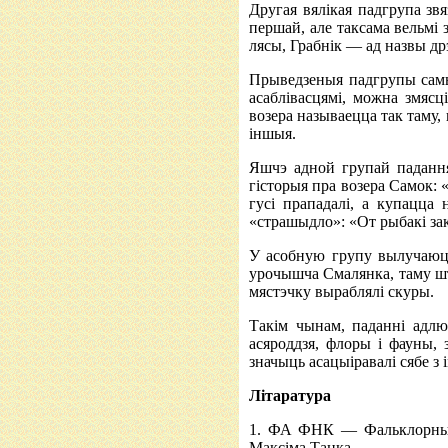
Другая вялікая падгрупа звя
першай, але таксама вельмі 
лясы, Грабнік — ад назвы др
Прыведзеныя падгрупы самыя
асаблівасцямі, можна змясц
возера называецца так таму, 
іншыя.
Яшчэ адной групай падання
гісторыя пра возера Самок: 
гусі прападалі, а купацца
«страшыдло»: «От рыбакі зак
У асобную групу вылучаюцц
урочышча Смалянка, таму шт
мястэчку выраблялі скуры.
Такім чынам, паданні адлю
асяроддзя, флоры і фауны, 
значыць асацыіравалі сябе з і
Літаратура
1. ФА ФНК — Фальклорны ар
Максіма Танка.