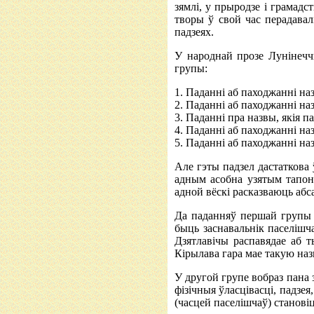
зямлі, у прыродзе і грамадст
творы ў свой час перадавал
падзеях.
У народнай прозе Лунінечч
групы:
1. Паданні аб паходжанні наз
2. Паданні аб паходжанні наз
3. Паданні пра назвы, якія 
4. Паданні аб паходжанні на
5. Паданні аб паходжанні на
Але гэты падзел дастаткова 
адным асобна узятым тапон
адной вёскі расказваюць абс
Да паданняў першай групы м
быць заснавальнік паселішч
Дзятлавічы распавядае аб 
Кірылава гара мае такую назв
У другой групе вобраз пана з
фізічныя ўласцівасці, падзе
(часцей паселішчаў) становіц