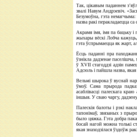
Так, цікавым паданнем з’яўл
звалі Навум Андрэевіч. «За
Безумоўна, гэта немагчыма: в
назва ракі перакладаецца са
Акрамя імя, імя па бацьку і 
жыхары вёскі Лобча кажуць,
гэта ўспрымаецца як жарт, а
Ёсць паданні пра паходжанн
ўзнікла дадзенае паселішча,
ў XVII стагоддзі адзін памеш
Адсюль і пайшла назва, яка
Вельмі шырока ў вуснай нар
ўмоў. Сама прырода падка
асаблівасці палескага краю
іншыя. У сваю чаргу, дадзен
Палескія балоты і рэкі накл
тапонімаў, звязаных з прыро
было цяжка. Гэта добра пака
босай нагой можна толькі ст
якая знаходзілася ўздоўж рак