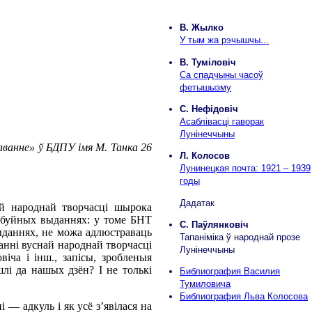
В. Жылко
У тым жа рэчышчы...
В. Туміловіч
Са спадчыны часоў
фетышызму
С. Нефідовіч
Асаблівасці гаворак
Лунінеччыны
аванне» ў БДПУ імя М. Танка 26
Л. Колосов
Лунинецкая почта: 1921 – 1939
годы
Дадатак
й народнай творчасці шырока
ў буйных выданнях: у томе БНТ
С. Паўлянковіч
ыданнях, не можа адлюстраваць
Тапаніміка ў народнай прозе
ванні вуснай народнай творчасці
Лунінеччыны
іча і інш., запісы, зробленыя
лі да нашых дзён? I не толькі
Библиография Василия
Тумиловича
Библиография Льва Колосова
— адкуль і як усё з’явілася на