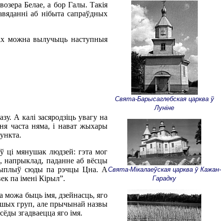
возера Белае, а бор Галы. Такія
павяданні аб нібыта сапраўдных
кіх можна вылучыць наступныя
Свята-Барысаглебская царква ў
Луніне
зу. А калі засяродзіць увагу на
ня часта няма, і нават жыхары
ункта.
ў ці мянушак людзей: гэта мог
к, напрыклад, паданне аб вёсцы
прыплыў сюды па рэчцы Цна. А
Свята-Мікалаеўская царква ў Кажан-
ек па імені Кірыл”.
Гарадку
а можа быць імя, дзейнасць, яго
 іншых груп, але прычынай назвы
сёды згадваецца яго імя.