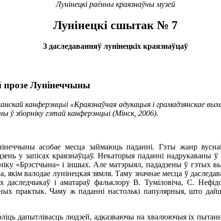
Лунінецкі раённы краязнаўчы музей
Лунінецкі сшытак № 7
З даследаванняў лунінецкіх краязнаўцаў
й прозе Лунінеччыны
канскай канферэнцыі «Краязнаўчая адукацыя і грамадзянскае вых
ны ў зборніку гэтай канферэнцыі (Мінск, 2006).
інеччыны асобае месца займаюць паданні. Гэты жанр вусна
дзень у запісах краязнаўцаў. Некаторыя паданні надрукаваны 
рніку «Брэстчына» і іншых. Але матэрыял, пададзены ў гэтых в
а, якім валодае лунінецкая зямля. Таму значнае месца ў даследа
 даследчыкаў і аматараў фальклору В. Туміловіча, С. Нефідов
рных практык. Чаму ж паданні настолькі папулярныя, што дайш
ліць дапытлівасць людзей, адказваючы на хвалюючыя іх пытанні 