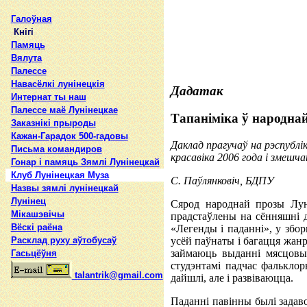
Галоўная
Кнігі
Памяць
Вялута
Палессе
Навасёлкі лунінецкія
Дадатак
Интернат ты наш
Палессе маё Лунінецкае
Тапаніміка ў народна
Заказнікі прыроды
Кажан-Гарадок 500-гадовы
Даклад прагучаў на рэспублі
Письма командиров
красавіка 2006 года і змешча
Гонар і памяць Зямлі Лунінецкай
Клуб Лунінецкая Муза
С. Паўлянковіч, БДПУ
Назвы зямлi лунiнецкай
Лунінец
Сярод народнай прозы Лун
Мікашэвічы
прадстаўлены на сённяшні 
Вёскі раёна
«Легенды і паданні», у збо
усёй паўнаты і багацця жанр
Расклад руху аўтобусаў
займаюць выданні мясцовых
Гасьцёўня
студэнтамі падчас фалькло
talantrik@gmail.com
дайшлі, але і развіваюцца.
Паданні павінны былі задаво