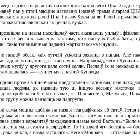
яецца адзін з варыянтаў паходжання назвы вёскі Цна. Згодна з 
снаваў пан у гзтай мясціне цагельню і назваў трыма літарамі Ц
еска стаіць каля рэчкі Цна, і назву ўзяла ад яе. Рэчкі атрымліва
 старажытнаславянскай як цесная, вузкая.
прозвішча на назвы паселішчаў часта аказваюць уплыў і фізіялагі
 што іх вёска называецца так таму, што пан у іх быў лабаты, а
ле і такія тапанімічныя паданні жарты таксама існуюць.
е назваў вёсак, якія хутчэй ускосна звязаны з панам. Але пак
 мы адносім паданне да гэтай групы. Напрыклад, вёска Купаўцы м
чык купіў у другога каля сотні сялян. Пасяліў іх за некалькі кі
я замацавалася — «купленыя», пазней Купауцы.
однай прозе Лунінеччыны представлены тапонімы, якія паходзяц
звала людзям, як назваць тую ці іншую вёсачку, мястэчка,
 адлюстроўваліся ў такіх назвах, як Падлясочча, Мачульня, Па
ую групу можна падзяліць на падгрупы.
алі самы моцны адбітак на назвы геаграфічных аб’ектаў. Гэтая 
днымі асаблівасцямі і ўмовамі. Балоты займалі вялізныя тэрытор
звае адзін з варыянтаў паходжання назвы вёскі Бастынь. “Было н
аць, так мала сухога пасярэдзіне. То і назвалі яго Бостань — б
і, рака знікла, а назва засталася». Вёска Мокрава — «гэтае месц