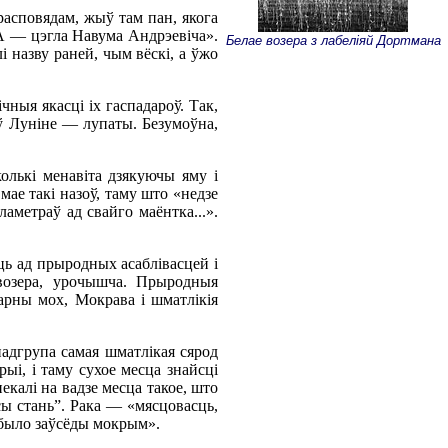
расповядам, жыў там пан, якога
НА — цэгла Навума Андрэевіча».
Белае возера з лабеліяй Дортмана
лі назву раней, чым вёскі, а ўжо
чныя якасці іх гаспадароў. Так,
 ў Луніне — лупаты. Безумоўна,
олькі менавіта дзякуючы яму і
ае такі назоў, таму што «недзе
ламетраў ад свайго маёнтка...».
ь ад прыродных асаблівасцей і
 возера, урочышча. Прыродныя
жарны мох, Мокрава і шматлікія
падгрупа самая шматлікая сярод
ыі, і таму сухое месца знайсці
екалі на вадзе месца такое, што
осы стань”. Рака — «мясцовасць,
а было заўсёды мокрым».