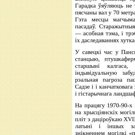
Гарадка ўяўляюць не т
пясчаны вал у 70 метр
Гэта месцы магчыма
пасадаў. Старажытны
— асобная тэма, і трэ
іх даследаваннях хутка
У савецкі час у Панс
станцыю, птушкаферм
старшыні калгаса,
індывідуальную забу
рэальная пагроза па
Садзе і і канчатковаг
і гістарычнага ландшаф
На працягу 1970-90-х 
на хрысціянскіх могіл
пліт з даціроўкаю XVII
латыні і іншых за
знікненнем могілкі «п