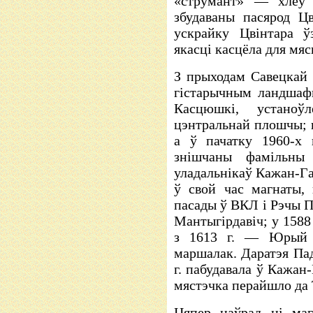
«струмант» — хлеў 
збудаваны пасярод Ц
ускрайку Цвінтара ў
якасці касцёла для мя
З прыходам Савецкай 
гістарычным ландшаф
Касцюшкі, устано
цэнтральнай плошчы; н
а ў пачатку 1960-х 
знішчаны фамільны
уладальнікаў Кажан-Га
ў свой час магнаты,
пасады ў ВКЛ і Рэчы П
Мантыгірдавіч; у 1588
з 1613 г. — Юрый С
маршалак. Даратэя Пад
г. пабудавала ў Кажан
мястэчка перайшло да
Цяпер наўрад ці маг