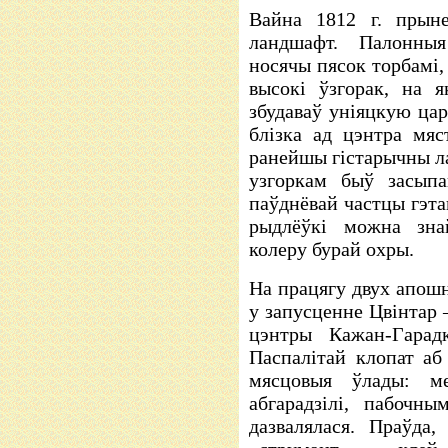
Вайна 1812 г. прын
ландшафт. Палонныя
носячы пясок торбамі,
высокі ўзгорак, на 
збудаваў уніяцкую цар
блізка ад цэнтра мяс
ранейшы гістарычны л
узгоркам быў засыпа
паўднёвай частцы гэта
рыдлёўкі можна зна
колеру бурай охры.
На працягу двух апошн
у запусценне Цвінтар 
цэнтры Кажан-Гарад
Паспалітай клопат аб 
мясцовыя ўлады: мес
абгарадзілі, пабочн
дазвалялася. Праўда,