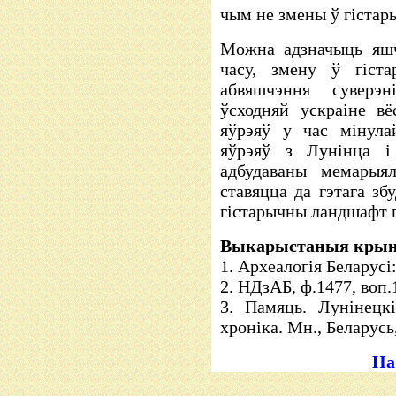
чым не змены ў гіста
Можна адзначыць яшч
часу, змену ў гіст
абвяшчэння суверэн
ўсходняй ускраіне вё
яўрэяў у час мінула
яўрэяў з Лунінца і
адбудаваны мемарыя
ставяцца да гэтага зб
гістарычны ландшафт 
Выкарыстаныя крын
1. Археалогія Беларусі: 
2. НДзАБ, ф.1477, воп.1
3. Памяць. Лунінецкі
хроніка. Мн., Беларусь
На