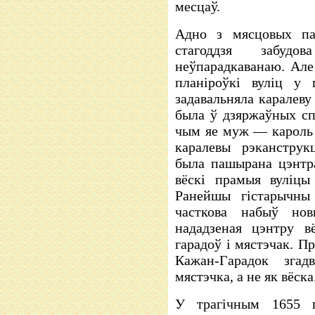
месцаў.
Адно з мясцовых па
стагоддзя забуд
неўпарадкаванаю. Але
планіроўкі вуліц у 
задавальняла каралеву
была ў дзяржаўных с
чым яе муж — кароль 
каралевы рэканструк
была пашырана цэнтр
вёскі прамыя вуліцы
Ранейшы гістарычны 
часткова набыў нов
нададзеная цэнтру в
гарадоў і мястэчак. П
Кажан-Гарадок зга
мястэчка, а не як вёска
У трагічным 1655 