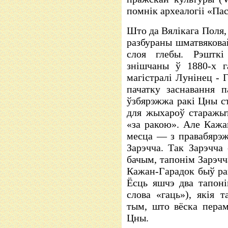
помнік археалогіі «Па
Што да Вялікага Поля,
разбураны шматвяковай
слоя глебы. Рэшткі
знішчаны ў 1880-х г
магістралі Лунінец - 
пачатку заснавання п
ўзбярэжжа ракі Цны ст
для жыхароў старажыт
«за ракою». Але Кажа
месца — з правабярэ
Зарэчча. Так Зарэчча 
бачым, тапонім Зарэчч
Кажан-Гарадок быў р
Ёсць яшчэ два тапоні
слова «гаць»), якія 
тым, што вёска перам
Цны.