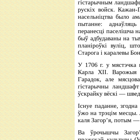
гістарычным ландшафц
рускіх войск. Кажан-Г
насельніцтва было ам
пытанне: аднаўляц
перанесці паселішча н
быў адбудаваны на ты
планіроўкі вуліц, шт
Старога і каралевы Бо
У 1706 г. у мястэчка
Карла XII. Варожыя 
Гарадок, але мясцов
гістарычны ландшафт
ўскрайку вёскі — швед
Існуе паданне, згодна
ўжо на трэцім месцы. 
каля Загор’я, потым —
Ва ўрочышчы Загор’
пражскай культуры (VI