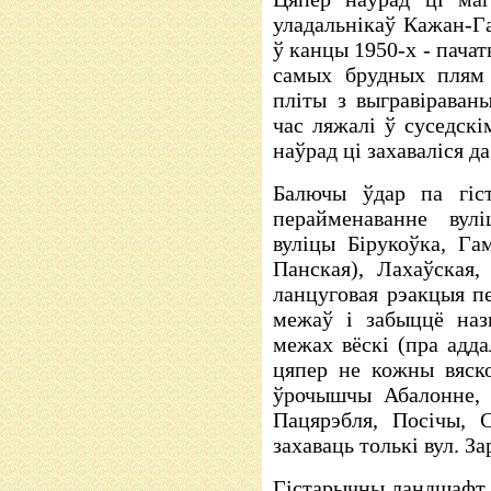
уладальнікаў Кажан-Г
ў канцы 1950-х - пачат
самых брудных плям 
пліты з выгравіраваны
час ляжалі ў суседскі
наўрад ці захаваліся да
Балючы ўдар па гіс
перайменаванне вулі
вуліцы Бірукоўка, Га
Панская), Лахаўская
ланцуговая рэакцыя п
межаў і забыццё наз
межах вёскі (пра адда
цяпер не кожны вяско
ўрочышчы Абалонне, 
Пацярэбля, Посічы, 
захаваць толькі вул. З
Гістарычны ландшафт К