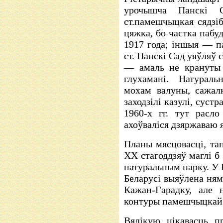
урочышча Панскі С
ст.памешчыцкая сядзі
цяжка, бо частка пабу
1917 года; іншыя — па
ст. Панскі Сад уяўляў
— амаль не крануты 
глухамані. Натурал
мохам валуны, сажалк
заходзілі казулі, сустр
1960-х гг. тут расло
ахоўваліся дзяржаваю 
Планы мясцовасці, та
XX стагоддзяў маглі б
натуральным парку. У
Беларусі выяўлена ням
Кажан-Гарадку, але 
контуры памешчыцкай 
Вялікую цікавасць п