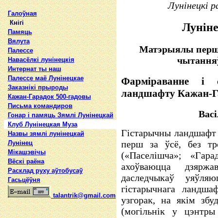
Лунінецкі р
Галоўная
Кнігі
Лунін
Памяць
Вялута
Матэрыялы перш
Палессе
чытанняў 
Навасёлкі лунінецкія
Интернат ты наш
Палессе маё Лунінецкае
Фарміраванне і 
Заказнікі прыроды
ландшафту Кажан-Г
Кажан-Гарадок 500-гадовы
Письма командиров
Васі
Гонар і памяць Зямлі Лунінецкай
Клуб Лунінецкая Муза
Гістарычны ландшафт 
Назвы зямлi лунiнецкай
перш за ўсё, без тр
Лунінец
Мікашэвічы
(«Паселішча»; «Гарад
Вёскі раёна
ахоўваюцца дзяржа
Расклад руху аўтобусаў
даследчыкаў уяўляю
Гасьцёўня
гістарычнага ландша
talantrik@gmail.com
узгорак, на якім збу
(могільнік у цэнтры