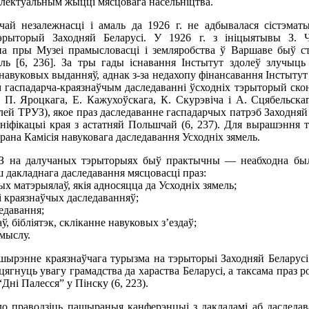
электуальным жыцці мясцовага насельніцтва.
й незалежнасці і амаль да 1926 г. не адбывалася сістэматыч
эрыторый Заходняй Беларусі. У 1926 г. з ініцыятывы З. Чэ
ана пры Музеі прамысловасці і земляробства ў Варшаве быў с
ль [6, 236]. За тры гады існавання Інстытут здолеў злучыць 
авуковых выданняў, аднак з-за недахопу фінансавання Інстытут с
гаспадарча-краязнаўчым даследаванні ўсходніх тэрыторый сконч
 П. Яроцкага, Е. Кажухоўскага, К. Скурэвіча і А. Сцябельска
алей ТРУЗ), якое праз даследаванне гаспадарчых патрэб Заходняй
ніфікацыі края з астатняй Польшчай (6, 237). Для вырашэння 
рана Камісія навуковага даследавання Усходніх зямель.
З на далучаных тэрыторыях быў практычны — неабходна бы
 дакладнага даследавання мясцовасці праз:
ых матэрыялаў, якія адносяцца да Усходніх зямель;
і краязнаўчых даследаванняў;
едавання;
, бібліятэк, скліканне навуковых з’ездаў;
мыслу.
ырэнне краязнаўчага турызма на тэрыторыі Заходняй Беларусі
цягнуць увагу грамадства да хараства Беларусі, а таксама праз 
Дні Палесся” у Пінску (6, 223).
ло праводзіць пашыраныя канферэнцыі з дакладамі аб даследав