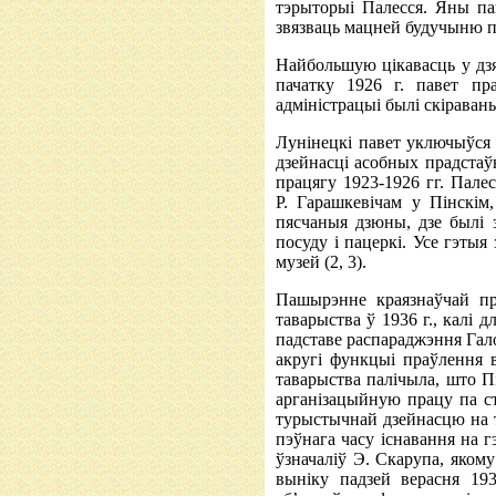
тэрыторыі Палесся. Яны па
звязваць мацней будучыню 
Найбольшую цікавасць у дз
пачатку 1926 г. павет пр
адміністрацыі былі скіраван
Лунінецкі павет уключыўся 
дзейнасці асобных прадстаўн
працягу 1923-1926 гг. Пале
Р. Гарашкевічам у Пінскім,
пясчаныя дзюны, дзе былі з
посуду і пацеркі. Усе гэты
музей (2, 3).
Пашырэнне краязнаўчай пр
таварыства ў 1936 г., калі 
падставе распараджэння Галоў
акругі функцыі праўлення 
таварыства палічыла, што Пі
арганізацыйную працу па ст
турыстычнай дзейнасцю на т
пэўнага часу існавання на г
ўзначаліў Э. Скарупа, якому
выніку падзей верасня 19