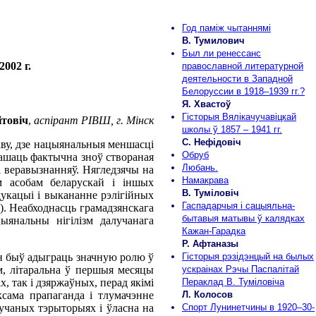
Год паміж чытаннямі
В. Тумилович
Был ли ренессанс
002 г.
православной литературной
деятельности в Западной
Белоруссии в 1918–1939 гг.?
Я. Хвастоў
Гісторыя Вялікачучавіцкай
ітовіч
,
аспірант РІВШ, г. Мінск
школы ў 1857 – 1941 гг.
С. Нефідовіч
аву, дзе нацыянальныя меншасці
Обруб
рашаць фактычна зноў створаная
Любань.
і веравызнанняў. Нягледзячы на
Намакрава
м асобам беларускай і іншых
В. Туміловіч
укацыі і выкананне рэлігійных
Гаспадарчыя і сацыяльна-
). Неабходнасць грамадзянскага
бытавыя матывы ў калядках
янальны нігілізм далучанага
Кажан-Гарадка
Р. Афтаназы
ен быў адыграць значную ролю ў
Гісторыя рэзідэнцый на былых
м, літаральна ў першыя месяцы
ускраінах Рэчы Паспалітай
х, так і дзяржаўных, перад якімі
Пераклад В. Туміловіча
ксама прапаганда і тлумачэнне
Л. Колосов
лучаных тэрыторыях і ўласна на
Спорт Лунинетчины в 1920–30-