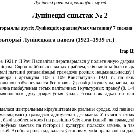
Лунінецкі раённы краязнаўчы музей
Лунінецкі сшытак № 2
эрыялы другіх Лунінецкіх краязнаўчых чытанняў 7 снежня 2
ыторыі Лунінецкага павета (1921–1939 гг.)
Ігар Ц
 1921 г. ІІ Рэч Паспалітая ператварылася ў поліэтнічную дзярж
ьніцтва. Сярод найбольш важных праблем, якія павінна была вы
малі пытанні рэпаланізацыі грамадзян розных нацыянальнасцяў 
авора і артыкулы 108 і 109 Канстытуцыі 1921 г., па які
льшчы забяспечваліся ўсе правы ў развіцці культуры, мовы, ад
ычна пазбаўленыя гэтых палітычных і культурных правоў (8, 1-4
ыянальным духу дзяржаўныя ўлады бачылі як адказ на нацы
ядалася цэнтральным кіраўніцтвам як рэальны сродак, які павін
масвядомасці грамадзян адноўленай дзяржавы. У сувязі з гэты
, былі зроблены крокі па развіццю ўсіх арганізацый, як грамадскі
ноўных звестак па гісторыі і культуры польскіх зямель, а та
язкаў. Асобная роля надавалася ўстановам, якія працавалі на да