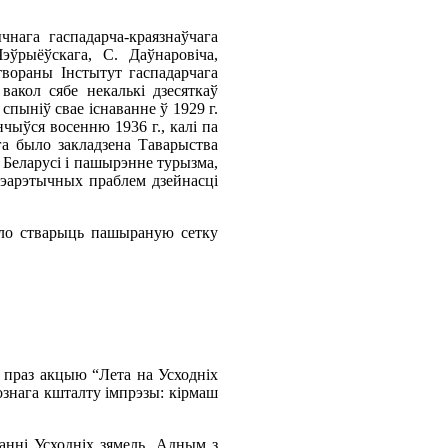
нага гаспадарча-краязнаўчага
ўрыёўскага, С. Даўнаровіча,
твораны Інстытут гаспадарчага
вакол сябе некалькі дзесяткаў
пыніў свае існаванне ў 1929 г.
ыўся восенню 1936 г., калі па
га было закладзена Таварыства
 Беларусі і пашырэнне турызма,
тэарэтычных праблем дзейнасці
ло стварыць пашыраную сетку
 праз акцыю “Лета на Усходніх
рознага кшталту імпрэзы: кірмаш
анні Усходніх зямель. Адным з