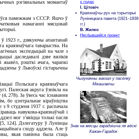
арычных рэгіянальных момантаў
х годах
І. Цітовіч
Краязнаўчы рух на тэрыторыі
ляўся памежжам з СССР. Яшчэ ў
Лунінецкага павета (1921–1939
ачатковыя намаганні мясцовай
гг.)
рыторыі.
В. Жилко
Несбывшийся проект
 ў 1923 г., дзякуючы апантанай
га краязнаўчага таварыства. На
лагічных экспедыцый на чале з
ыцыі даследавалі дзве вялікія
 жывёл, рэшткі ачага, чарапкі
дадзены ў Львоўскі гістарычны
Чыгуначны вакзал у пасёлку
зацыі Польскага краязнаўчага
Мікашэвічы
гі. Палеская акруга ўзнікла на
4, 278). За ўвесь час існавання
м, бо цэнтральнае кіраўніцтва
з 9 студзеня 1937 г. распачала
раваць навукова-краязнаўчай і
дзел мог з’явіцца толькі пасля
[5, 124]. Дэлегатуру ў Лунінцы
Знак на месцы гарадзішча ля вёскі
зацыйнага сходу аддзела. Але ў
Кажан-Гарадок
овы, якая павінна была стаць