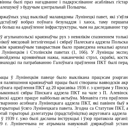
вінны былі праз нагадванне і падкрэсліванне асаблівых гіст
палешукоў з будучым цэнтральнай Польшчы.
яржаўных улад выклікаў малавядомы Лунінецкі павет, які з’яў
адстаўляў вобраз поўнага безуладдзя і хаоса, таму першап
ы больш на аднаўленне інфраструктуры, чым на даследаванне тэ
ў агульнапольскі краязнаўчы рух з невялікім спазненнем толькі
ікоў мясцовай інтэлігенцыі і сябраў Палескага аддзела Польска
скім краязнаўчым таварыствам было праведзена некалькі археа
 Лунінецкім і Столінскім паветах (1, 166). У Лунінцы экспед
нойдзены крэмянёвыя нажы, наканечнікі стрэл, скрабкі, косткі
я знаходкі па патрабаванню Галоўнага праўлення ПКТ былі пера
ацы ў Лунінецкім павеце было выклікана працэсам рэаргані
для паляпшэння краязнаўчай працы былі створаны ваяводскія акру
нага праўлення ПКТ ад 20 красавіка 1936 г. з цэнтрам у Пінску (
выконвалі сябры Пінскага аддзела ПКТ на чале з П. Алевінскі
нскі аддзел працуе найбольш актыўна. Менавіта гэта праўленне 
варэнню асобнага Лунінецкага аддзела ПКТ, які павінен быў кі
эрыторыі ўсяго Лунінецкага павета. Згодна са Статутам ПКТ, ад
этай тэрыторыі дэлегатуры (прадстаўніцтва) акруговага аддзела 
 ў 1939 г. ужо былі дасланы інструкцыі і ўзор пратакола аргані
39 г. Лунінеччына не атрымала навуковай дзяржаўнай устан