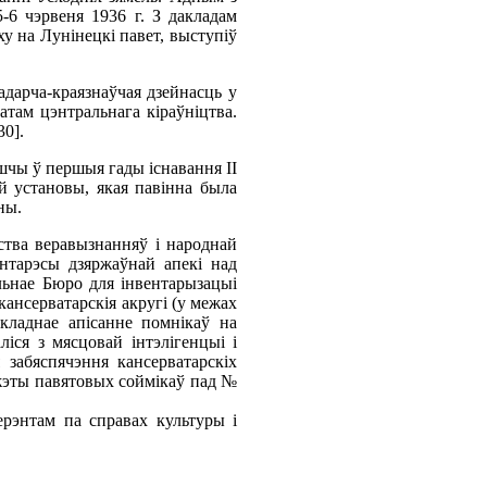
-6 чэрвеня 1936 г. З дакладам
у на Лунінецкі павет, выступіў
адарча-краязнаўчая дзейнасць у
там цэнтральнага кіраўніцтва.
30].
чы ў першыя гады існавання ІІ
й установы, якая павінна была
ны.
ства веравызнанняў і народнай
інтарэсы дзяржаўнай апекі над
льнае Бюро для інвентарызацыі
кансерватарскія акругі (у межах
акладнае апісанне помнікаў на
ліся з мясцовай інтэлігенцыі і
 забяспячэння кансерватарскіх
жэты павятовых соймікаў пад №
рэнтам па справах культуры і