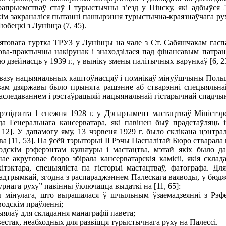
апрыемстваў стаў І турыстычны з’езд у Пінску, які адбыўся 5
кім закраналіся пытанні пашырэння турыстычна-краязнаўчага рух
бецкі з Лунінца (7, 45).
вятовага гуртка ТРУЗ у Лунінцы на чале з Ст. Сабяшчакам гасп
ва-практычны накірунак і знаходзілася пад фінансавым патрана
ю дзейнасць у 1939 г., у выніку змены палітычных варункаў [6, 2
ывазу нацыянальных каштоўнасцяў і помнікаў мінуўшчыны Польш
твам дзяржавы было прынята рашэнне аб стварэнні спецыяльна
даследаваннем і рэстаўрацыяй нацыянальнай гістарычнай спадчы
эзідэнта 1 снежня 1928 г. у Дэпартамент мастацтваў Міністэр
да Генеральнага кансерватара, які павінен быў прадстаўляць 
12]. У дапамогу яму, 13 чэрвеня 1929 г. было склікана цэнтра
а [11, 53]. Па ўсёй тэрыторыі ІІ Рэчы Паспалітай Бюро стварала 
водскім рэферэнтам культуры і мастацтва, мэтай якіх было д
е акруговае бюро збірала кансерватарскія камісіі, якія склада
тэктара, спецыяліста па гісторыі мастацтваў, фатографа. Для
адтрымкай, згодна з распараджэннем Палескага ваяводы, у бюд
урнага руху” павінны ўключацца выдаткі на [11, 65]:
 мінулага, што вырашалася ў шчыльным ўзаемадзеянні з Рэфе
одскім праўленні;
ялаў для складання манаграфіі павета;
естак, неабходных для развіцця турыстычнага руху на Палессі.