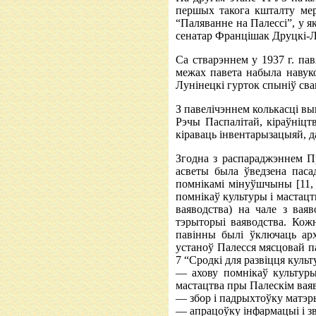
першых такога кшталту мер
“Паляванне на Палессі”, у я
сенатар Францішак Друцкі-Лю
Са стварэннем у 1937 г. па
межах павета набыла навуко
Лунінецкі гурток спыніў сва
З павелічэннем колькасці в
Рэчы Паспалітай, кіраўніц
кіраваць інвентарызацыяй, 
Згодна з распараджэннем Пр
асветы была ўведзена паса
помнікамі мінуўшчыны [11, 
помнікаў культуры і мастацтв
ваяводства) на чале з вая
тэрыторыі ваяводства. Кожна
павінны былі ўключаць архі
устаноў Палесся мясцовай п
7 “Сродкі для развіцця культ
— ахову помнікаў культуры
мастацтва пры Палескім ваяв
— збор і падрыхтоўку матэры
— апрацоўку інфармацыі і зв