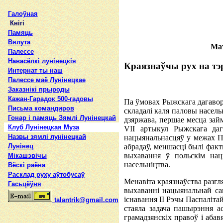
Галоўная
Кнігі
Памяць
Вялута
Мат
Палессе
Навасёлкі лунінецкія
Краязнаўчы рух на тэр
Интернат ты наш
Палессе маё Лунінецкае
Заказнікі прыроды
Кажан-Гарадок 500-гадовы
Па ўмовах Рыжскага дагавора
Письма командиров
складалі каля паловы насел
Гонар і памяць Зямлі Лунінецкай
дзяржава, першае месца зай
Клуб Лунінецкая Муза
VII артыкул Рыжскага даг
Назвы зямлi лунiнецкай
нацыянальнасцяў у межах По
Лунінец
абрадаў, меншасці былі факт
выхавання ў польскім нац
Мікашэвічы
насельніцтва.
Вёскі раёна
Расклад руху аўтобусаў
Менавіта краязнаўства разгл
Гасьцёўня
выхаванні нацыянальнай са
існавання ІІ Рэчы Паспалітай
talantrik@gmail.com
стаяла задача пашырэння ас
грамадзянскіх правоў і абав