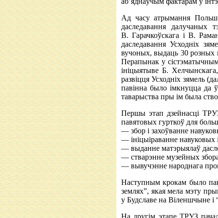
аб’яднаўчым фактарам у інт
Ад часу атрымання Польшча
даследавання далучаных т
В. Гарачкоўскага і В. Рам
даследавання Усходніх зяме
вучоных, выдаць 30 розных н
Перапынак у сістэматычным 
ініцыятыве Б. Хелчынскага,
развіцця Усходніх зямель (д
павінна было імкнуцца да ў
таварыства пры ім была ство
Першы этап дзейнасці ТРУ
павятовых гурткоў для больш
— збор і захоўванне навуков
— ініцыіраванне навуковых 
— выданне матэрыялаў дасл
— стварэнне музейных збораў
— вывучэнне народнага про
Наступным крокам было паш
землях”, якая мела мэту пры
у Будславе на Віленшчыне і “
На другім этапе ТРУЗ пача