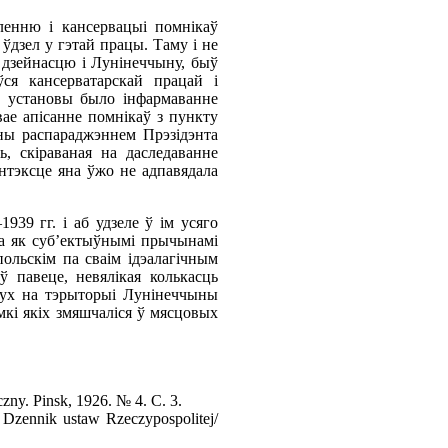
ленню і кансервацыі помнікаў
 ўдзел у гэтай працы. Таму і не
й дзейнасцю і Лунінеччыну, быў
ся кансерватарскай працай і
й установы было інфармаванне
вае апісанне помнікаў з пункту
ены распараджэннем Прэзідэнта
ь, скіраваная на даследаванне
нтэксце яна ўжо не адпавядала
39 гг. і аб удзеле ў ім усяго
на як суб’ектыўнымі прычынамі
ольскім па сваім ідэалагічным
ў павеце, невялікая колькасць
 рух на тэрыторыі Лунінеччыны
мкі якіх змяшчаліся ў мясцовых
zny. Pinsk, 1926. № 4. С. 3.
 Dzennik ustaw Rzeczypospolitej/