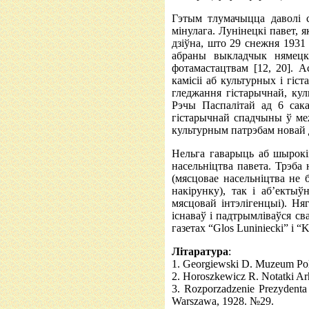
Гэтым тлумачыцца даволі с
мінулага. Лунінецкі павет, 
дзіўна, што 29 снежня 1931
абраны выкладчык нямецка
фотамастацтвам [12, 20]. 
камісіі аб культурных і гі
гледжання гістарычнай, ку
Рэчы Паспалітай ад 6 сакав
гістарычнай спадчыны ў меж
культурным патрэбам новай
Нельга гаварыць аб шырокім
насельніцтва павета. Трэба
(мясцовае насельніцтва не 
накірунку), так і аб’ектыў
мясцовай інтэлігенцыі). Н
існаваў і падтрымліваўся св
газетах “Glos Luniniecki” і “K
Літаратура
:
1. Georgiewski D. Muzeum Pol
2. Horoszkewicz R. Notatki Arh
3. Rozporzadzenie Prezydenta
Warszawa, 1928. №29.