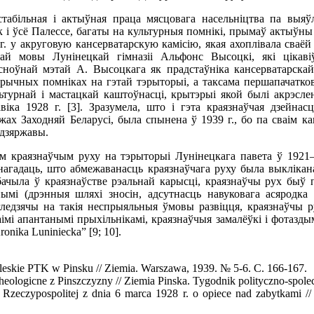
табільная і актыўная праца мясцовага насельніцтва па выяў
як і ўсё Палессе, багаты на культурныя помнікі, прымаў актыўны
 г. у акруговую кансерватарскую камісію, якая ахоплівала сваё
й мовы Лунінецкай гімназіі Альфонс Высоцкі, які цікавіў
Асноўнай мэтай А. Высоцкага як прадстаўніка кансерватарска
старычных помніках на гэтай тэрыторыі, а таксама першапачатко
льтурнай і мастацкай каштоўнасці, крытэрыі якой былі акрэсл
іка 1928 г. [3]. Зразумела, што і гэта краязнаўчая дзейнасц
ах Заходняй Беларусі, была спынена ў 1939 г., бо па сваім ка
 дзяржавы.
 краязнаўчым руху на тэрыторыі Лунінецкага павета ў 1921–19
 нагадаць, што абмежаванасць краязнаўчага руху была выкліка
бачыла ў краязнаўстве рэальнай карысці, краязнаўчы рух быў п
нымі (дрэнныя шляхі зносін, адсутнасць навуковага асяродка 
ягледзячы на такія неспрыяльныя ўмовы развіцця, краязнаўчы
аімі апантанымі прыхільнікамі, краязнаўчыя замалёўкі і фотазды
ronika Luniniecka” [9; 10].
eskie PTK w Pinsku // Ziemia. Warszawa, 1939. № 5-6. С. 166-167.
eologicne z Pinszczyzny // Ziemia Pinska. Tygodnik polityczno-spolec
 Rzeczypospolitej z dnia 6 marca 1928 r. o opiece nad zabytkami //