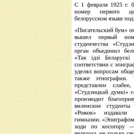
С 1 февраля 1925 г. 
номер первого це
белорусском языке под
«Писательский бум» охв
вышел первый номе
студенчества «Студэ
орган объединил бел
«Так ідзі Беларускі
соответствии с эпигр
уделял вопросам обще
также этнографии.
представлен слабе
«Студэнцкай думкі» с
производит благопри
виленские студенты
«Рожок» издавали 
гимназии. «Эпиграфом
ходи по косогору 
являлось не только св