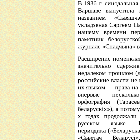
В 1936 г. синодальная
Варшаве выпустила с
названием «Сьвяшч
укладзеная Сяргеем Па
нашему времени пере
памятник белорусско
журнале «Спадчына» в 
Расширение номенклат
значительно сдержи
недалеком прошлом (д
российские власти не 
их языком — права на 
впервые нескольк
орфография (Тарас
беларускіх»), а потом
х годах продолжали 
русском языке. Бе
периодика («Беларуска
«Сьветач Белару