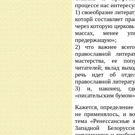
процессе нас интересу
1) своеобразие литерат
которй составляет пра
через которую церков
массах, менее уп
предержащую»;
2) что важнее всего
православной литера
мастерства, ее по
читателей; вклад выхо
речь идет об отде
православной литерату
3) и, наконец, г
«писательским бумом»
Кажется, определение
не применялось, и в
тема «Ренессансные я
Западной Белорусс
озвучивается и требует