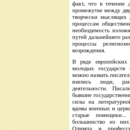
факт, что в течение 
промежутке между дв
творчески мыслящих 
процессам общественн
необходимость изложи
путей дальнейшего раз
процессы религиозно
возрождения.
В ряде европейских
молодых государств 
можно назвать писател
взялись люди, ра
деятельности. Писа
бывшие государственн
силы на литературно
вдовы военных и церк
старые помещики..
большинство из них
Олимпа и професси