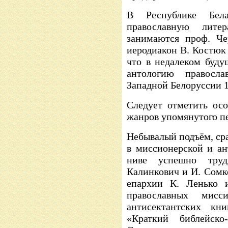
В Республике Бела
православную литер
занимаются проф. Че
иеродиакон В. Костюк 
что в недалеком буду
антологию правосл
Западной Белоруссии 1
Следует отметить ос
жанров упомянутого п
Небывалый подъём, ср
в миссионерской и ан
ниве успешно труд
Калинкович и И. Сомк
епархии К. Ленько 
православных мисс
антисектантских к
«Краткий библейско-