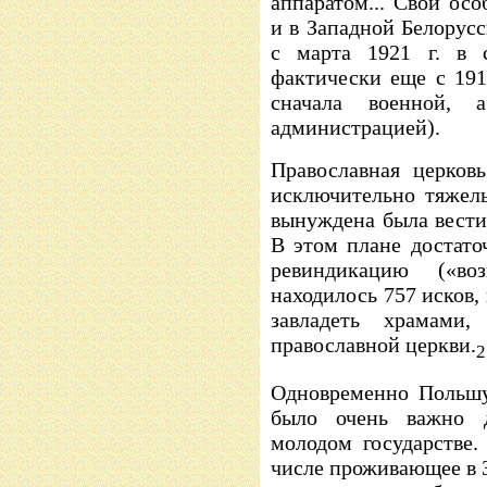
аппаратом... Свои ос
и в Западной Белорусс
с марта 1921 г. в 
фактически еще с 191
сначала военной, 
администрацией).
Православная церков
исключительно тяжел
вынуждена была вести
В этом плане достато
ревиндикацию («во
находилось 757 исков,
завладеть храмами
православной церкви.
2
Одновременно Польшу
было очень важно д
молодом государстве
числе проживающее в 