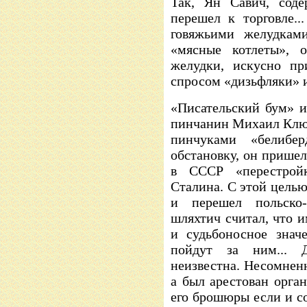
Так, Ян Савич, сод
перешел к торговле.
говяжьими желудками
«мясные котлеты», 
желудки, искусно пр
спросом «дизьфляки» и
«Писательский бум» и
пинчанин Михаил Клю
пинчуками «белибер
обстановку, он пришел
в СССР «перестрой
Сталина. С этой целью
и перешел польско-
шляхтич считал, что 
и судьбоносное знач
пойдут за ним... 
неизвестна. Несомненн
а был арестован орга
его брошюры если и со