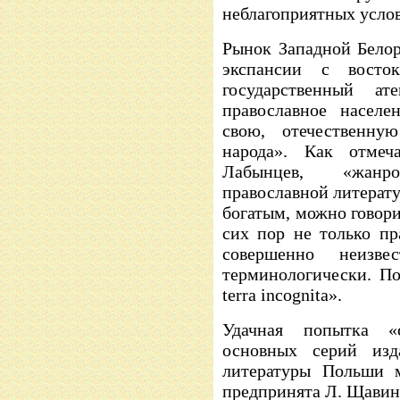
неблагоприятных усло
Рынок Западной Белор
экспансии с восто
государственный ат
православное населе
свою, отечественну
народа». Как отме
Лабынцев, «жанр
православной литерат
богатым, можно говори
сих пор не только пр
совершенно неизве
терминологически. По
terra incognita».
Удачная попытка «
основных серий изда
литературы Польши м
предпринята Л. Щавинс