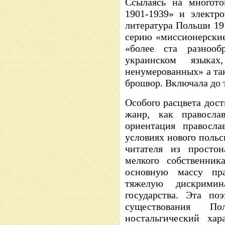
Ссылаясь на многотом
1901-1939» и электр
литература Польши 19
серию «миссионерские
«более ста разноо
украинском языка
ненумерованных» а та
брошюр. Включала до т
Особого расцвета дос
жанр, как православ
ориентация правосла
условиях нового польс
читателя из простон
мелкого собственник
основную массу пра
тяжелую дискримин
государства. Эта п
существования 
ностальгический хар