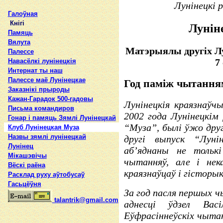
Лунінецкі 
Галоўная
Кнігі
Лунін
Памяць
Вялута
Матэрыялы другіх Л
Палессе
7
Навасёлкі лунінецкія
Интернат ты наш
Палессе маё Лунінецкае
Год паміж чытання
Заказнікі прыроды
Кажан-Гарадок 500-гадовы
Лунінецкія краязнаў
Письма командиров
2002 года Лунінецкім
Гонар і памяць Зямлі Лунінецкай
“Муза”, былі ўжо дру
Клуб Лунінецкая Муза
Назвы зямлi лунiнецкай
другі выпуск “Лун
Лунінец
аб’яднаны не тольк
Мікашэвічы
чытанняў, але і не
Вёскі раёна
краязнаўцаў і гісторы
Расклад руху аўтобусаў
Гасьцёўня
За год пасля першых 
talantrik@gmail.com
аднесці ўдзел Вас
Еўфрасіннеўскіх чытан