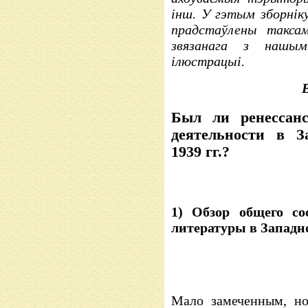
інш. У гэтым зборніку
прадстаўлены таксам
звязанага з нашым
ілюстрацыі.
Был ли ренессанс
деятельности в З
1939 гг.?
1) Обзор общего со
литературы в Западно
Мало замеченным, но