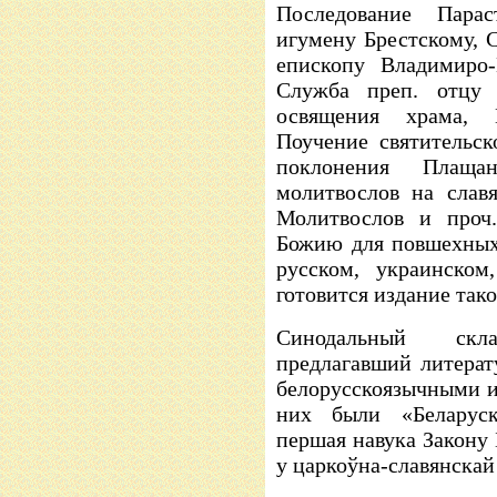
Последование Пара
игумену Брестскому, 
епископу Владимиро-
Служба преп. отцу
освящения храма, 
Поучение святительс
поклонения Плаща
молитвослов на слав
Молитвослов и проч.
Божию для повшехных
русском, украинском
готовится издание так
Синодальный скл
предлагавший литерат
белорусскоязычными и
них были «Беларуска
першая навука Закону 
у царкоўна-славянскай 