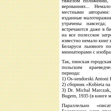
тяжелом положении, 
верованиях... Немал
местными авторами
изданные малотиражн
утрачены навсегда;
встречаются даже в би
на все полесское зат
известно немало книг в
Беларуси льняного п
миниатюрами с изобра
Так, пинская городска
польским краеведч
периода:
1) Os-sendorski Antoni 
2) сборник «Kobieta na
3) Dr. Michal Marczak
Bugem, 1935 (в книге м
Параллельно «пис