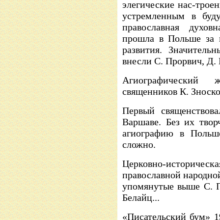
элегические нас-трое
устремленным в буду
православная духов
прошла в Польше за 
развития. Значитель
внесли С. Прорвич, Д. 
Агиографический ж
священников К. Зноско
Первый священствова
Варшаве. Без их твор
агиографию в Польше
сложно.
Церковно-историче
православной народной
упомянутые выше С. П
Белайц...
«Писательский бум» 19