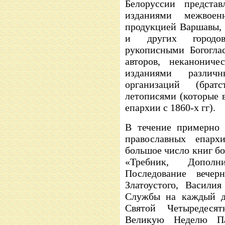
Белоруссии предста
изданиями межво
продукцией Варшавы, 
и других городов
рукописными Богогла
авторов, неканонич
изданиями различны
организаций (брат
летописями (которые 
епархии с 1860-х гг).
В течение примерно 
православных епар
большое число книг бо
«Требник, Дополн
Последование вече
Златоустого, Васили
Службы на каждый д
Святой Четыредеся
Великую Неделю П