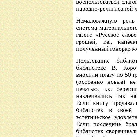
воспользоваться благ
народно-религиозной 
Немаловажную роль
система материального
газете «Русское слов
грошей, т.е., напеч
полученный гонорар м
Пользование библи
библиотеке В. Коро
вносили плату по 50 г
(особенно новые) не
печатью, т.к. берег
наклеивались так на
Если книгу продавал
библиотек в своей 
эстетическое удовлет
Если последние брал
библиотек сворачивали