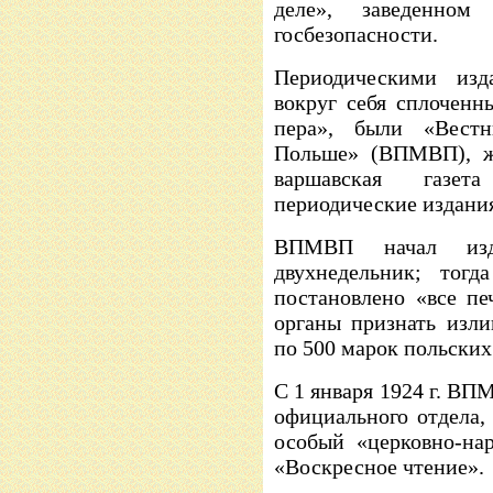
деле», заведенном
госбезопасности.
Периодическими изд
вокруг себя сплоченн
пера», были «Вест
Польше» (ВПМВП), жу
варшавская газе
периодические издани
ВПМВП начал изд
двухнедельник; то
постановлено «все п
органы признать изли
по 500 марок польских
С 1 января 1924 г. ВП
официального отдела,
особый «церковно-на
«Воскресное чтение».