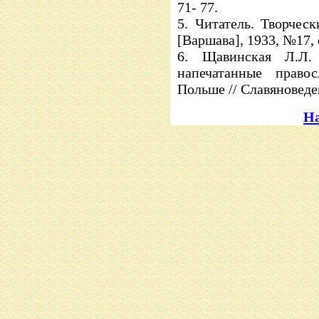
71- 77.
5. Читатель. Творчес
[Варшава], 1933, №17, 
6. Щавинская Л.Л.
напечатанные право
Польше // Славяноведен
На