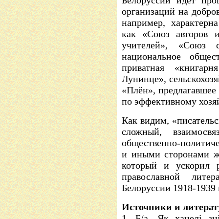
Белоруссии идет про
организаций на добро
например, характерна
как «Союз авторов и
учителей», «Союз с
национальное общес
приватная «книгар
Лунинце», сельскохоз
«Плён», предлагавшее
по эффективному хозяй
Как видим, «писатель
сложный, взаимосв
общественно-политиче
и иными сторонами ж
который и ускорил р
православной лите
Белоруссии 1918-1939 г
Источники и литерат
1. Б/а. Як хацелі з