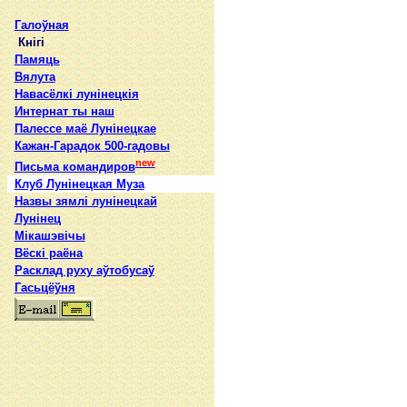
Галоўная
Кнігі
Памяць
Вялута
Навасёлкі лунінецкія
Интернат ты наш
Палессе маё Лунінецкае
Кажан-Гарадок 500-гадовы
new
Письма командиров
Клуб Лунінецкая Муза
Назвы зямлi лунiнецкай
Лунінец
Мікашэвічы
Вёскі раёна
Расклад руху аўтобусаў
Гасьцёўня