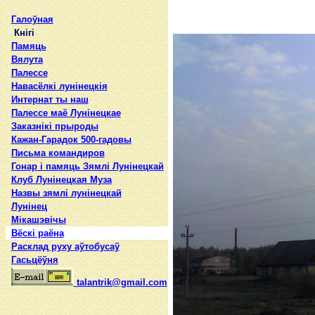
Галоўная
Кнігі
Памяць
Вялута
Палессе
Навасёлкі лунінецкія
Интернат ты наш
Палессе маё Лунінецкае
Заказнікі прыроды
Кажан-Гарадок 500-гадовы
Письма командиров
Гонар і памяць Зямлі Лунінецкай
Клуб Лунінецкая Муза
Назвы зямлi лунiнецкай
Лунінец
Мікашэвічы
Вёскі раёна
Расклад руху аўтобусаў
Гасьцёўня
talantrik@gmail.com