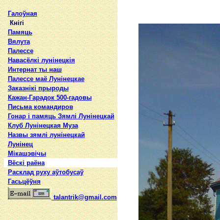
Галоўная
Кнігі
Памяць
Вялута
Палессе
Навасёлкі лунінецкія
Интернат ты наш
Палессе маё Лунінецкае
Заказнікі прыроды
Кажан-Гарадок 500-гадовы
Письма командиров
Гонар і памяць Зямлі Лунінецкай
Клуб Лунінецкая Муза
Назвы зямлi лунiнецкай
Лунінец
Мікашэвічы
Вёскі раёна
Расклад руху аўтобусаў
Гасьцёўня
talantrik@gmail.com