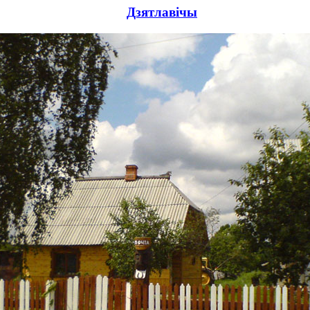
Дзятлавічы