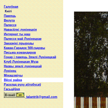
Галоўная
Кнігі
Памяць
Вялута
Палессе
Навасёлкі лунінецкія
Интернат ты наш
Палессе маё Лунінецкае
Заказнікі прыроды
Кажан-Гарадок 500-гадовы
Письма командиров
Гонар і памяць Зямлі Лунінецкай
Клуб Лунінецкая Муза
Назвы зямлi лунiнецкай
Лунінец
Мікашэвічы
Вёскі раёна
Расклад руху аўтобусаў
Гасьцёўня
talantrik@gmail.com